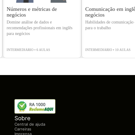
Números e métricas de
Comunicação em inglê
negócios
negócios
Domine análise de dados e
Habilidades de comunicação e
recomendações profissionais em inglês
para o trabalho
para negócios
INTERMEDIÁRIO • 6 AULAS
INTERMEDIÁRIO • 10 AULAS
Sobre
Central de ajuda
Carreiras
Imprensa