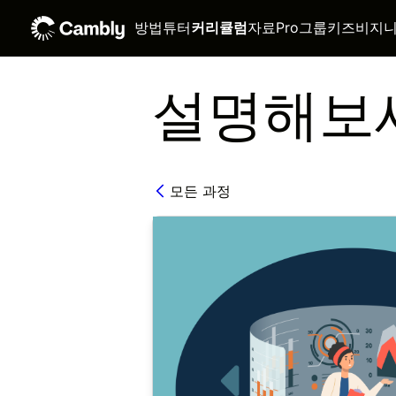
방법
튜터
커리큘럼
자료
Pro
그룹
키즈
비지
설명해보세
모든 과정