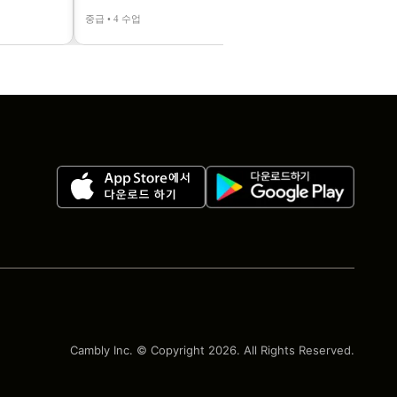
중급 • 4 수업
중급 • 4 수업
Cambly Inc. © Copyright
2026
. All Rights Reserved.