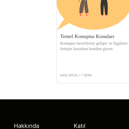
Temel Konuşma Konuları
Konuşma becerilerini geliştir ve İngilizce
iletişim kurarken kendine güven.
BAŞLANGIÇ • 7 DERS
Hakkında
Katıl