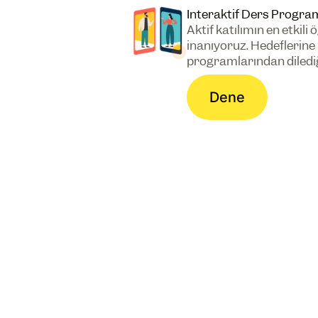
Interaktif Ders Progra
Aktif katılımın en etki
inanıyoruz. Hedeflerine
programlarından dilediği
Dene