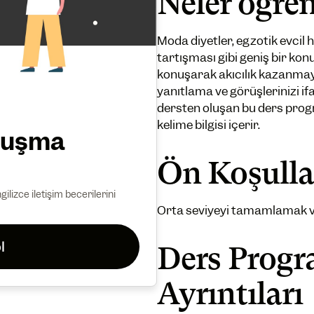
Neler öğre
Moda diyetler, egzotik evcil
tartışması gibi geniş bir ko
konuşarak akıcılık kazanmay
yanıtlama ve görüşlerinizi if
dersten oluşan bu ders pro
kelime bilgisi içerir.
onuşma
Ön Koşulla
lizce iletişim becerilerini
Orta seviyeyi tamamlamak ve
l
Ders Progr
Ayrıntıları