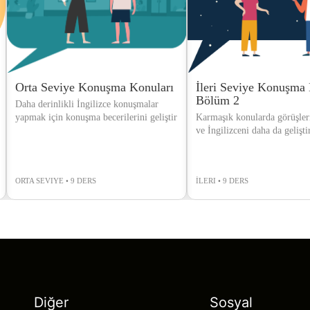
Orta Seviye Konuşma Konuları
İleri Seviye Konuşma 
Bölüm 2
Daha derinlikli İngilizce konuşmalar
yapmak için konuşma becerilerini geliştir
Karmaşık konularda görüşleri
ve İngilizceni daha da gelişti
ORTA SEVIYE • 9 DERS
İLERI • 9 DERS
Diğer
Sosyal