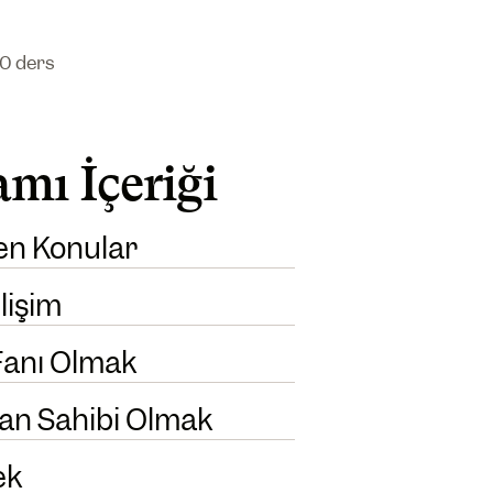
10 ders
mı İçeriği
en Konular
lişim
 Fanı Olmak
van Sahibi Olmak
ek