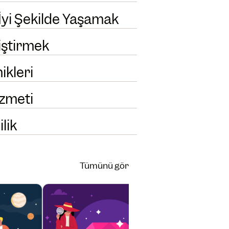
 İyi Şekilde Yaşamak
iştirmek
ikleri
izmeti
lik
Tümünü gör