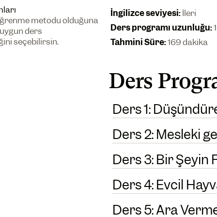
mları
İngilizce seviyesi
:
İleri
li öğrenme metodu olduğuna
Ders programı uzunluğu
:
 uygun ders
ni seçebilirsin.
Tahmini Süre
:
169 dakika
Ders Progra
Ders 1: Düşündür
Ders 2: Mesleki ge
Ders 3: Bir Şeyin
Ders 4: Evcil Hay
Ders 5: Ara Verm