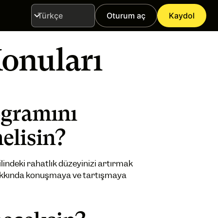
Oturum aç
Kaydol
Dil
Konuları
ogramını
elisin?
ilindeki rahatlık düzeyinizi artırmak
hakkında konuşmaya ve tartışmaya