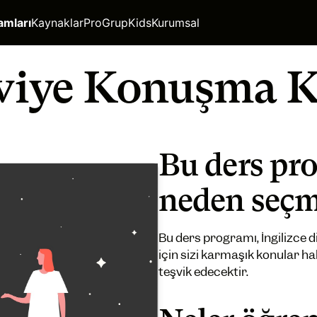
amları
Kaynaklar
Pro
Grup
Kids
Kurumsal
eviye Konuşma 
Bu ders pr
neden seçm
Bu ders programı, İngilizce d
için sizi karmaşık konular 
teşvik edecektir.