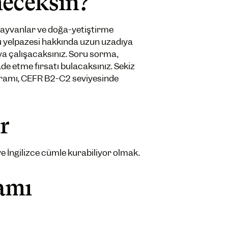
neceksin?
 hayvanlar ve doğa-yetiştirme
nu yelpazesi hakkında uzun uzadıya
a çalışacaksınız. Soru sorma,
ade etme fırsatı bulacaksınız. Sekiz
gramı, CEFR B2-C2 seviyesinde
r
 İngilizce cümle kurabiliyor olmak.
amı