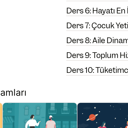
Ders 6: Hayatı En
Ders 7: Çocuk Yet
Ders 8: Aile Dinam
Ders 9: Toplum H
Ders 10: Tüketimci
amları