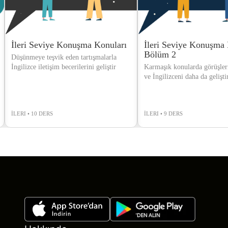
İleri Seviye Konuşma Konuları
İleri Seviye Konuşma 
Bölüm 2
Düşünmeye teşvik eden tartışmalarla
İngilizce iletişim becerilerini geliştir
Karmaşık konularda görüşleri
ve İngilizceni daha da gelişti
İLERI • 10 DERS
İLERI • 9 DERS