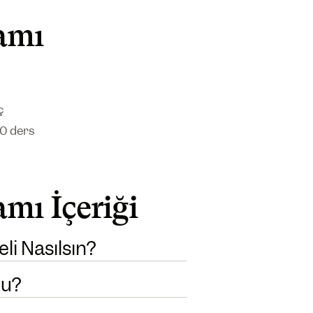
amı
ç
10 ders
mı İçeriği
li Nasılsın?
mu?