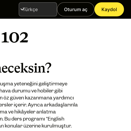
Oturum aç
Kaydol
Dil
 102
neceksin?
nuşma yeteneğini geliştirmeye
hava durumu ve hobiler gibi
en öz güven kazanmana yardımcı
rsler içerir. Ayrıca arkadaşlarınla
pma ve hikâyeler anlatma
. Bu ders programı "English
an konular üzerine kurulmuştur.