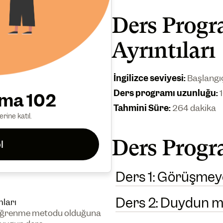
Ders Progr
Ayrıntıları
İngilizce seviyesi
:
Başlangı
Ders programı uzunluğu
:
şma 102
Tahmini Süre
:
264 dakika
rine katıl.
Ders Progra
l
Ders 1: Görüşmeye
Ders 2: Duydun 
mları
li öğrenme metodu olduğuna