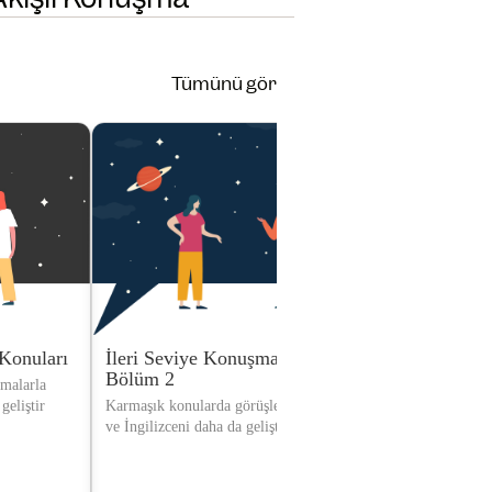
Tümünü gör
Konuları
İleri Seviye Konuşma Konuları
Gizem: Otel
Bölüm 2
şmalarla
Bir gizemi çöz
geliştir
Karmaşık konularda görüşlerini ifade et
becerilerini geli
ve İngilizceni daha da geliştir