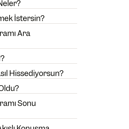
Neler?
mek İstersin?
gramı Ara
l?
asıl Hissediyorsun?
 Oldu?
gramı Sonu
Akışlı Konuşma