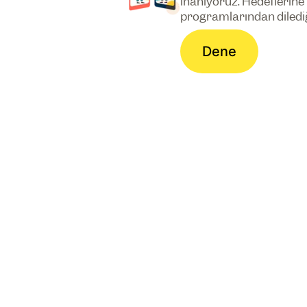
inanıyoruz. Hedeflerine
programlarından dilediği
Dene