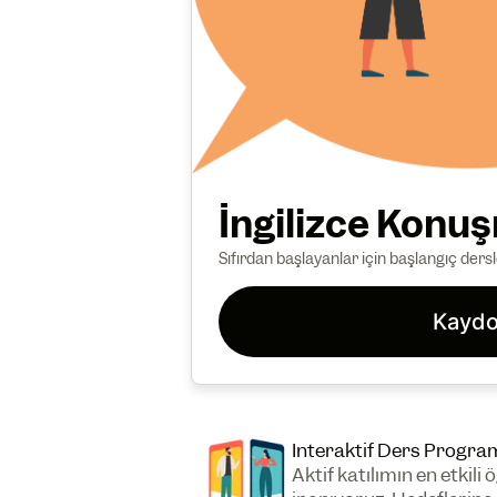
İngilizce Konu
Sıfırdan başlayanlar için başlangıç dersle
Kaydo
Interaktif Ders Progra
Aktif katılımın en etki