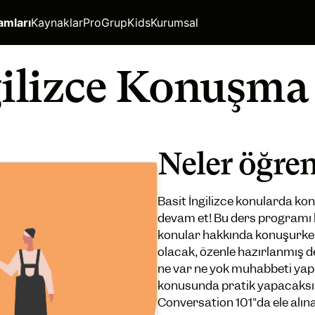
amları
Kaynaklar
Pro
Grup
Kids
Kurumsal
ilizce Konuşma
Neler öğre
Basit İngilizce konularda ko
devam et! Bu ders programı 
konular hakkında konuşurk
olacak, özenle hazırlanmış de
ne var ne yok muhabbeti ya
konusunda pratik yapacaksın
Conversation 101"da ele alın