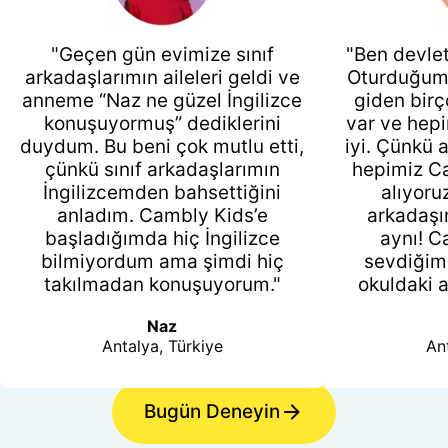
"Geçen gün evimize sınıf
"Ben devle
arkadaşlarımın aileleri geldi ve
Oturduğumu
anneme “Naz ne güzel İngilizce
giden bir
konuşuyormuş” dediklerini
var ve hepi
duydum. Bu beni çok mutlu etti,
iyi. Çünkü 
çünkü sınıf arkadaşlarımın
hepimiz Ca
İngilizcemden bahsettiğini
alıyoru
anladım. Cambly Kids’e
arkadaşı
başladığımda hiç İngilizce
aynı! C
bilmiyordum ama şimdi hiç
sevdiğim
takılmadan konuşuyorum."
okuldaki a
Naz
Antalya, Türkiye
An
Bugün Deneyin