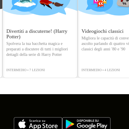
Divertiti a discuterne! (Harry
Videogiochi classici
Potter)
Migliora le capacità di conve
Spolvera la tua bacchetta magica e
ascolto parlando di quattro v
preparati a discutere di tutti i migliori
classici degli anni '80 e '90
dettagli della serie di Harry Potter
INTERMEDIO • 7 LEZIONI
INTERMEDIO • 4 LEZIONI