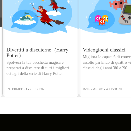
Divertiti a discuterne! (Harry
Videogiochi classici
Potter)
Migliora le capacità di conve
Spolvera la tua bacchetta magica e
ascolto parlando di quattro v
preparati a discutere di tutti i migliori
classici degli anni '80 e '90
dettagli della serie di Harry Potter
INTERMEDIO • 7 LEZIONI
INTERMEDIO • 4 LEZIONI