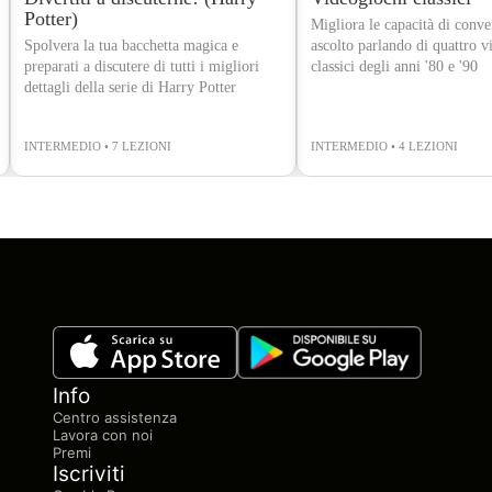
Potter)
Migliora le capacità di conve
Spolvera la tua bacchetta magica e
ascolto parlando di quattro v
preparati a discutere di tutti i migliori
classici degli anni '80 e '90
dettagli della serie di Harry Potter
INTERMEDIO • 7 LEZIONI
INTERMEDIO • 4 LEZIONI
Info
Centro assistenza
Lavora con noi
Premi
Iscriviti