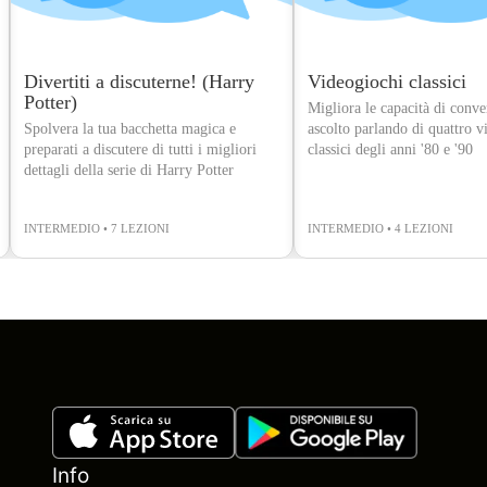
Divertiti a discuterne! (Harry
Videogiochi classici
Potter)
Migliora le capacità di conve
Spolvera la tua bacchetta magica e
ascolto parlando di quattro v
preparati a discutere di tutti i migliori
classici degli anni '80 e '90
dettagli della serie di Harry Potter
INTERMEDIO • 7 LEZIONI
INTERMEDIO • 4 LEZIONI
Info