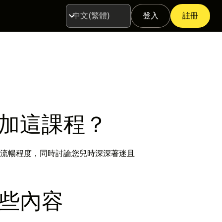
登入
註冊
語
言
加這課程？
流暢程度，同時討論您兒時深深著迷且
些內容