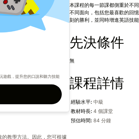
本課程的每一節課都側重於不同
不同面向，包括您最喜歡的回憶
刻的勝利，並同時增進英語技能
先決條件
無
款經典電玩遊戲，提升您的口說和聽力技能
課程詳情
經驗水平
:
中級
教材時長
:
4 個課堂
預估時間
:
84 分鐘
效的教學方法。因此，您可根據