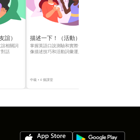
友誼）
描述一下！（活動）
描述一下！
友誼相關詞
掌握英語口說測驗和實際會話中的圖
描述並討論與
常對話
像描述技巧和活動詞彙運用
中級 • 4 個課堂
中級 • 5 個課堂