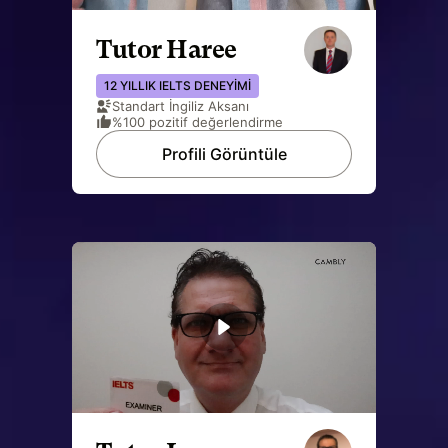
Tutor Haree
12 YILLIK IELTS DENEYIMI
Standart İngiliz Aksanı
%100 pozitif değerlendirme
Profili Görüntüle