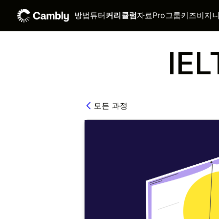
방법
튜터
커리큘럼
자료
Pro
그룹
키즈
비지
IE
모든 과정