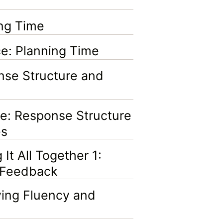
ng Time
: Planning Time
e Structure and
: Response Structure
es
t All Together 1:
d Feedback
ng Fluency and