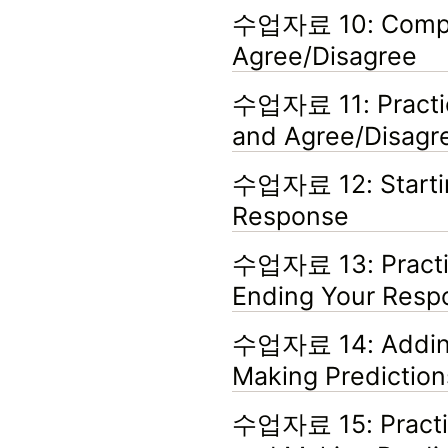
수업자료 10: Compa
Agree/Disagree
수업자료 11: Practi
and Agree/Disagr
수업자료 12: Startin
Response
수업자료 13: Practic
Ending Your Resp
수업자료 14: Addin
Making Prediction
수업자료 15: Practi