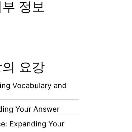
세부 정보
강의 요강
ng Vocabulary and
ing Your Answer
e: Expanding Your