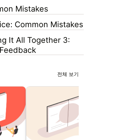
n Mistakes
ce: Common Mistakes
It All Together 3:
d Feedback
전체 보기