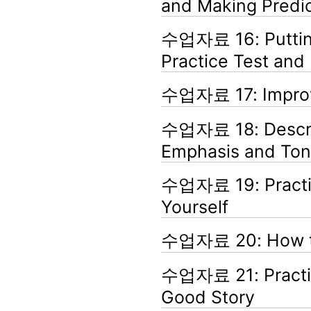
and Making Predic
수업자료 16: Putting 
Practice Test an
수업자료 17: Improv
수업자료 18: Describ
Emphasis and To
수업자료 19: Practic
Yourself
수업자료 20: How to
수업자료 21: Practic
Good Story