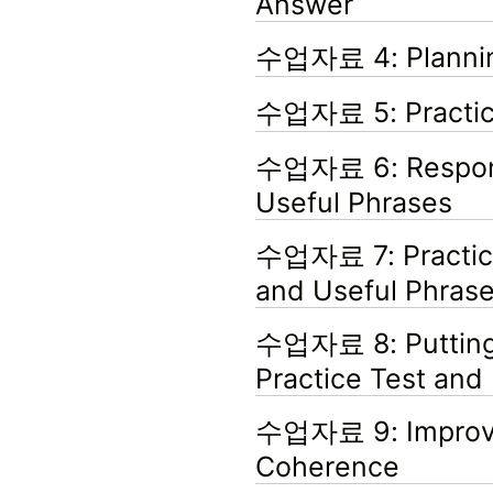
Answer
수업자료 4: Planni
수업자료 5: Practice
수업자료 6: Respons
Useful Phrases
수업자료 7: Practice
and Useful Phras
수업자료 8: Putting I
Practice Test an
수업자료 9: Improvi
Coherence