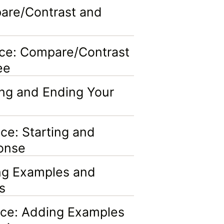
re/Contrast and
ce: Compare/Contrast
ee
g and Ending Your
e: Starting and
onse
g Examples and
s
ce: Adding Examples