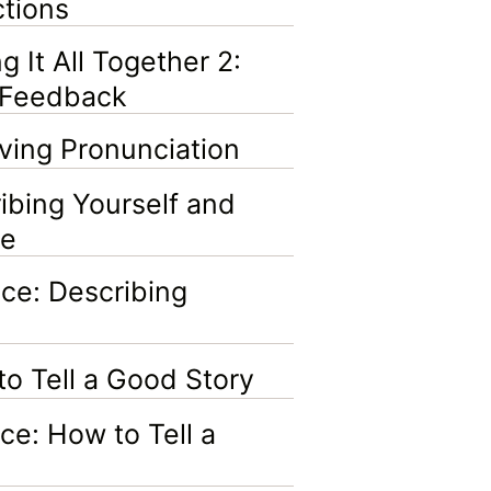
tions
It All Together 2:
d Feedback
ing Pronunciation
ing Yourself and
ne
e: Describing
 Tell a Good Story
e: How to Tell a