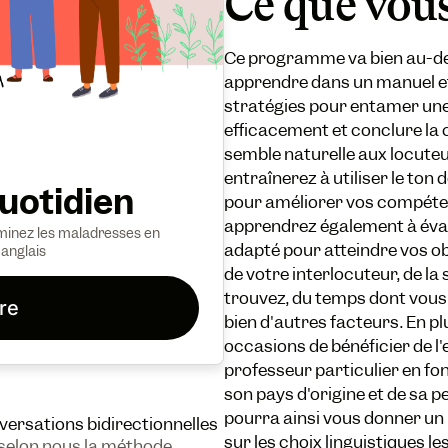
Ce que vou
Ce programme va bien au-del
apprendre dans un manuel et
stratégies pour entamer un
efficacement et conclure la
semble naturelle aux locute
entraînerez à utiliser le ton 
Quotidien
pour améliorer vos compét
apprendrez également à évalu
liminez les maladresses en
adapté pour atteindre vos ob
anglais
de votre interlocuteur, de la
trouvez, du temps dont vous
ire
bien d'autres facteurs. En 
occasions de bénéficier de l'
professeur particulier en fon
son pays d'origine et de sa 
pourra ainsi vous donner un
versations bidirectionnelles
sur les choix linguistiques l
 selon nous la méthode