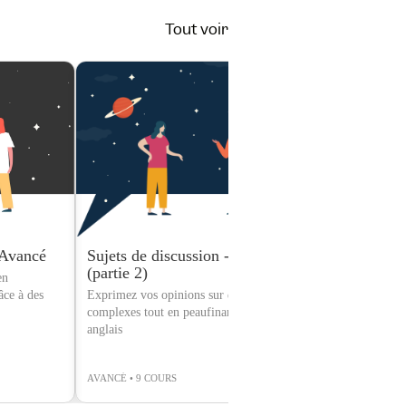
Tout voir
 Avancé
Sujets de discussion - Avancé
Mystère : Én
(partie 2)
en
Résolvez un mys
âce à des
Exprimez vos opinions sur des sujets
vos compétences
complexes tout en peaufinant votre
d'expression ora
anglais
AVANCÉ • 9 COURS
INTERMÉDIAIRE 