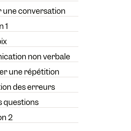
r une conversation
n 1
ix
cation non verbale
r une répétition
ion des erreurs
es questions
on 2