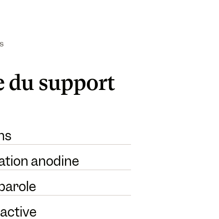
s
 du support
ns
ation anodine
 parole
 active