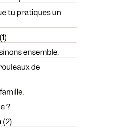
ue tu pratiques un
(1)
isinons ensemble.
s rouleaux de
famille.
e ?
 (2)