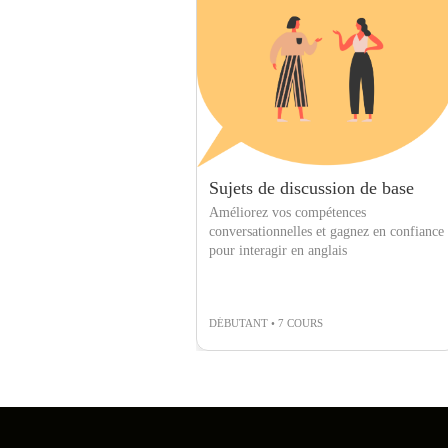
Sujets de discussion de base
Améliorez vos compétences
conversationnelles et gagnez en confiance
pour interagir en anglais
DÉBUTANT • 7 COURS