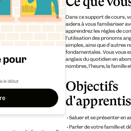
Ce que vou
Dans ce support de cours, vo
aidera à vous familiariser a
apprendrez les règles de conj
l'utilisation des pronoms ang
simples, ainsi que d'autres
fondamentales. Vous vous e
e pour
anglais du quotidien en abor
nombres, l'heure, la famille e
s le début
Objectifs
d'apprenti
ire
•
Saluer et se présenter en a
•
Parler de votre famille et 