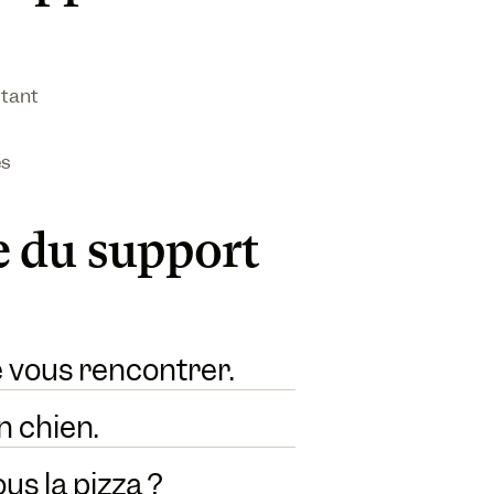
tant
es
 du support
e vous rencontrer.
n chien.
us la pizza ?