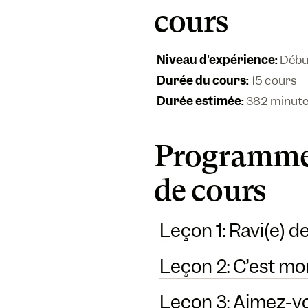
cours
Niveau d'expérience
:
Débu
Durée du cours
:
15 cours
Durée estimée
:
382 minut
Programme
de cours
Leçon 1: Ravi(e) d
Leçon 2: C’est mo
Leçon 3: Aimez-vo