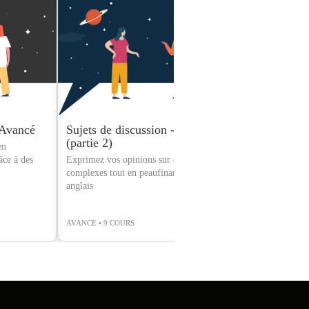
 Avancé
Sujets de discussion - Avancé
Mystère : Én
(partie 2)
en
Résolvez un mys
âce à des
Exprimez vos opinions sur des sujets
vos compétences
complexes tout en peaufinant votre
d'expression ora
anglais
AVANCÉ • 9 COURS
INTERMÉDIAIRE 