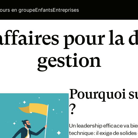
ours en groupe
Enfants
Entreprises
ffaires pour la d
gestion
Pourquoi su
?
Un leadership efficace va bi
technique : il exige de soli