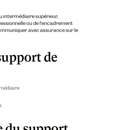
au intermédiaire supérieur,
fessionnelle ou de l’encadrement
 communiquer avec assurance sur le
support de
rmédiaire
s
 du support