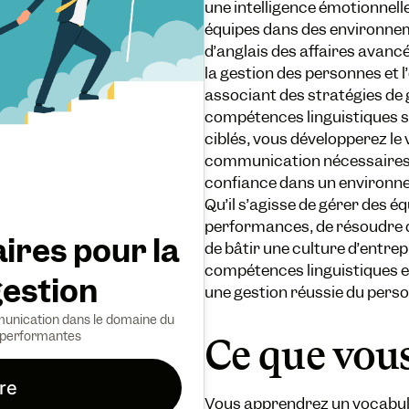
une intelligence émotionnelle
équipes dans des environnem
d’anglais des affaires avan
la gestion des personnes et 
associant des stratégies de 
compétences linguistiques s
ciblés, vous développerez le 
communication nécessaires p
confiance dans un environn
Qu’il s’agisse de gérer des é
performances, de résoudre des
aires pour la
de bâtir une culture d’entrep
compétences linguistiques et
gestion
une gestion réussie du perso
nication dans le domaine du
s performantes
Ce que vou
ire
Vous apprendrez un vocabula