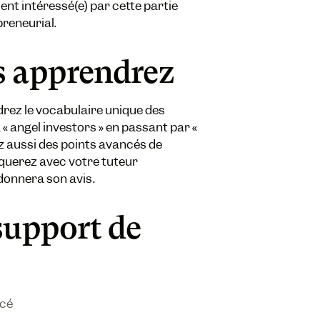
ent intéressé(e) par cette partie
reneurial.
s apprendrez
rez le vocabulaire unique des
 « angel investors » en passant par «
z aussi des points avancés de
querez avec votre tuteur
donnera son avis.
support de
cé