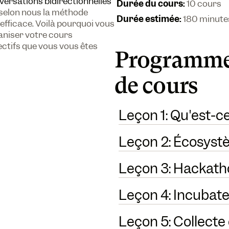
versations bidirectionnelles
Durée du cours
:
10 cours
 selon nous la méthode
Durée estimée
:
180 minute
 efficace. Voilà pourquoi vous
ganiser votre cours
tifs que vous vous êtes
Programme
de cours
Leçon 1: Qu'est-c
Leçon 2: Écosyst
Leçon 3: Hackath
Leçon 4: Incubate
Leçon 5: Collecte