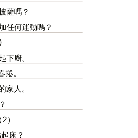
歡披薩嗎？
參加任何運動嗎？
)
一起下廚。
些春捲。
我的家人。
誰？
（2）
幾點起床？