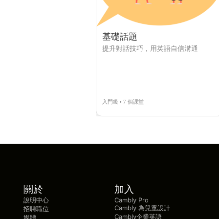
基礎話題
提升對話技巧，用英語自信溝通
入門級 • 7 個課堂
關於
加入
說明中心
Cambly Pro
Cambly 為兒童設計
招聘職位
Cambly企業英語
媒體