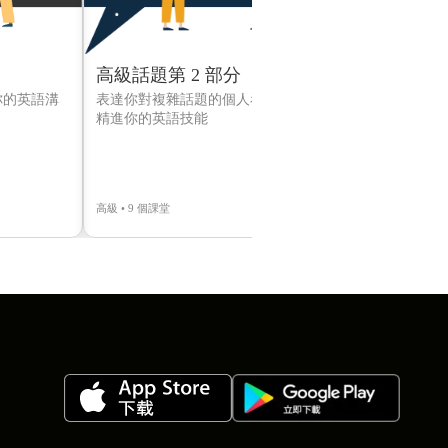
高級話題第 2 部分
偵探故事：
你的英語溝
表達你對複雜話題的個人看法，同時
一邊練習閱讀
精進你的英語技能
謎團
高級 • 9 個課堂
中級 • 11 個課堂