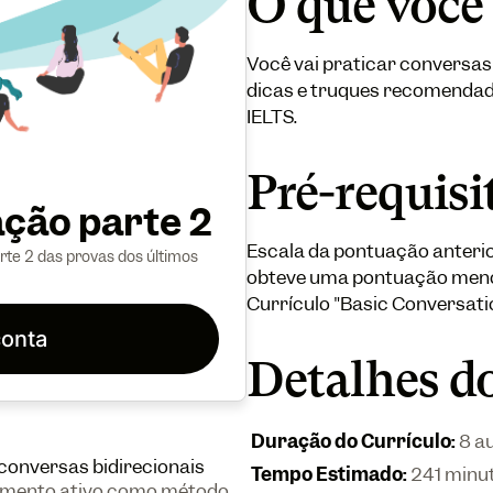
O que você
Você vai praticar conversas
dicas e truques recomendad
IELTS.
Pré-requisi
ção parte 2
Escala da pontuação anterior
rte 2 das provas dos últimos
obteve uma pontuação meno
Currículo "Basic Conversatio
conta
Detalhes do
Duração do Currículo
:
8 a
conversas bidirecionais
Tempo Estimado
:
241 minu
amento ativo como método