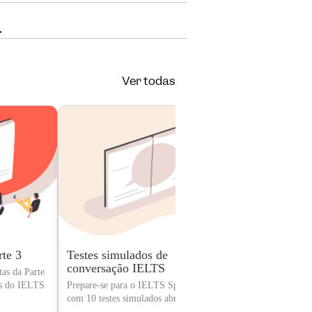
a
Ver todas
te 3
Testes simulados de
Prática par
conversação IELTS
Conversaçã
tas da Parte
os do IELTS
Prepare-se para o IELTS Speaking Exam
Pratique as habi
com 10 testes simulados abrangentes
lidar com a seç
TOEIC