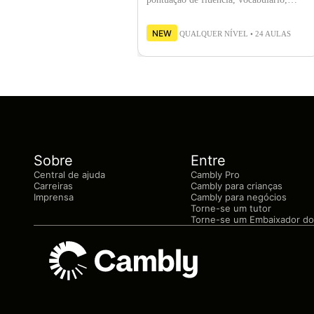
gramática e pronúncia.
NEW
QUALQUER NÍVEL • 24 AULAS
Sobre
Entre
Central de ajuda
Cambly Pro
Carreiras
Cambly para crianças
Imprensa
Cambly para negócios
Torne-se um tutor
Torne-se um Embaixador do