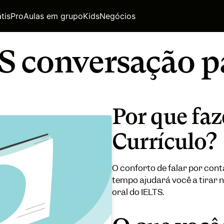
tis
Pro
Aulas em grupo
Kids
Negócios
S conversação pa
Por que faz
Currículo?
O conforto de falar por cont
tempo ajudará você a tirar 
oral do IELTS.