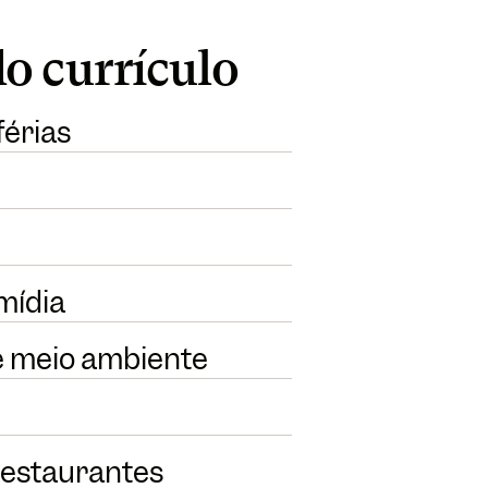
o currículo
férias
 mídia
 e meio ambiente
restaurantes