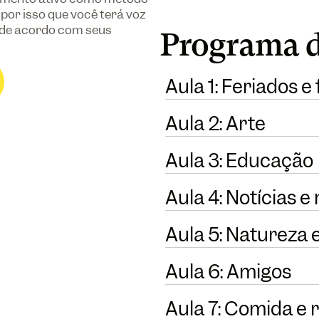
 por isso que você terá voz
 de acordo com seus
Programa d
Aula 1: Feriados e 
Aula 2: Arte
Aula 3: Educação
Aula 4: Notícias e
Aula 5: Natureza
Aula 6: Amigos
Aula 7: Comida e 