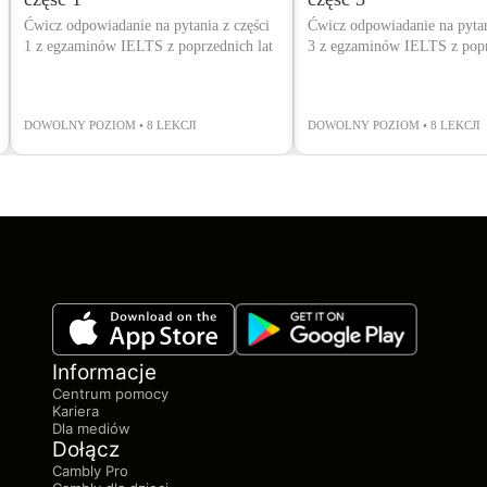
Ćwicz odpowiadanie na pytania z części
Ćwicz odpowiadanie na pytan
1 z egzaminów IELTS z poprzednich lat
3 z egzaminów IELTS z popr
DOWOLNY POZIOM • 8 LEKCJI
DOWOLNY POZIOM • 8 LEKCJI
Informacje
Centrum pomocy
Kariera
Dla mediów
Dołącz
Cambly Pro