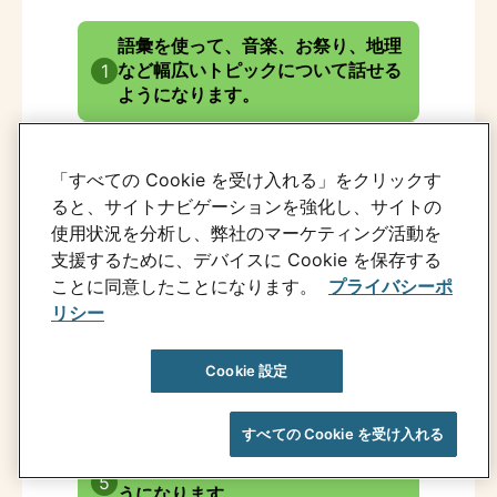
語彙を使って、音楽、お祭り、地理
など幅広いトピックについて話せる
1
ようになります。
身近な話題についての質問に含まれ
る単語を理解して使用し、質問をし
「すべての Cookie を受け入れる」をクリックす
2
たり、質問に答えたりできるように
ると、サイトナビゲーションを強化し、サイトの
なります。
使用状況を分析し、弊社のマーケティング活動を
支援するために、デバイスに Cookie を保存する
様々な文脈の中で、簡単な過去形と
ことに同意したことになります。
プライバシーポ
現在形を使用できるようになりま
3
リシー
す。
法助動詞など、さらに多くのタイプ
Cookie 設定
の動詞を使って、可能性について話
4
せるようになります。
すべての Cookie を受け入れる
仮定の状況について会話ができるよ
5
うになります。