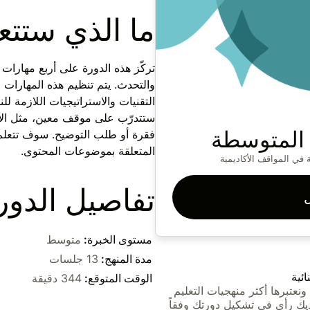
ما الذي ستتع
تركّز هذه الدورة على أربع مهارات ل
والتحدث. يتم تنظيم هذه المهار
التقنيات والاستراتيجيات اللازمة ل
ستتدرّب على موقف معين، مثل الاست
ة المتوسطة
فقرة أو طلب التوضيح. سوف تتعلم أي
المتعلقة بموضوعات المحتوى.
ة في المواقف الأكاديمية
تفاصيل الدور
مستوى الخبرة
:
متوسط
مدة المنهج
:
13 جلسات
ئية
الوقت المتوقع
:
344 دقيقة
ونعتبرها أكثر منهجيات التعليم
يك رأي في تشكيل دورتك وفقاً